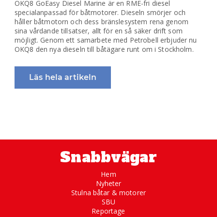
OKQ8 GoEasy Diesel Marine är en RME-fri diesel
specialanpassad för båtmotorer. Dieseln smörjer och
håller båtmotorn och dess bränslesystem rena genom
sina vårdande tillsatser, allt för en så säker drift som
möjligt. Genom ett samarbete med Petrobell erbjuder nu
OKQ8 den nya dieseln till båtägare runt om i Stockholm.
Läs hela artikeln
Snabbvägar
Hem
Nyheter
Stulna båtar & motorer
SBU
Reportage