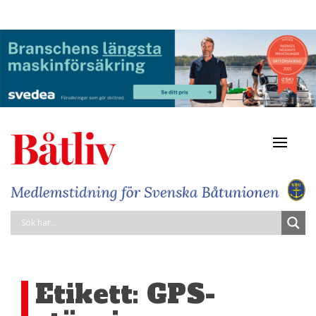
Navigat
av/på
Etikett:
GPS-