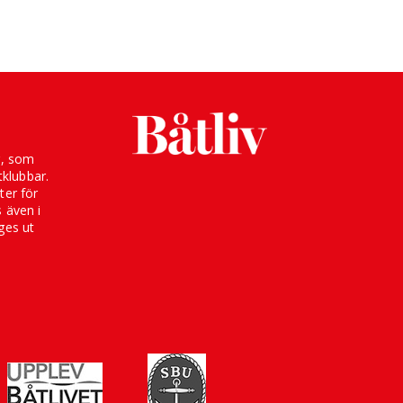
g, som
klubbar.
ter för
s även i
ges ut