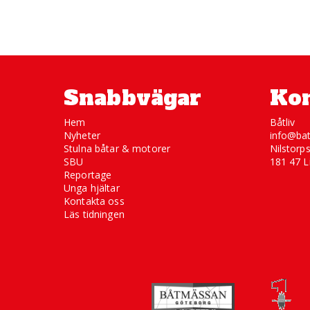
Snabbvägar
Kon
Hem
Båtliv
Nyheter
info@bat
Stulna båtar & motorer
Nilstorp
SBU
181 47 L
Reportage
Unga hjältar
Kontakta oss
Läs tidningen