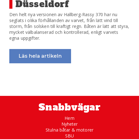
Düsseldorf
Den helt nya versionen av Hallberg-Rassy 370 har nu
seglats i olika förhållanden av varvet, från lätt vind till
storm, från solsken till kraftigt regn. Båten är lätt att styra,
mycket välbalanserad och kontrollerad, enligt varvets
egna uppgifter.
Läs hela artikeln
Snabbvägar
Hem
Nyheter
Stulna båtar & motorer
SBU