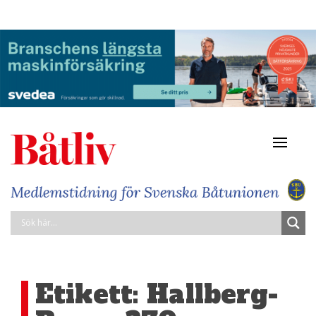
Navigat
av/på
Etikett:
Hallberg-