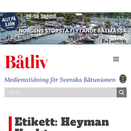
Navigat
av/på
Etikett:
Heyman