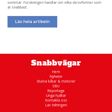
sommar. Forskningen handlar om vilka skrovformer som
är snabbast.
Läs hela artikeln
Snabbvägar
Hem
Nyheter
Stulna båtar & motorer
SBU
Reportage
Unga hjältar
Kontakta oss
Läs tidningen