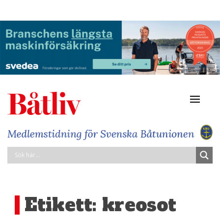
Navigat
av/på
Etikett:
kreosot