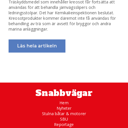
Träskyddsmedel som innehåller kreosot får fortsätta att
användas för att behandla järnvägsslipers och
ledningsstolpar. Det har Kemikalieinspektionen beslutat.
Kreosotprodukter kommer däremot inte få användas för
behandling av trä som är avsett för bryggor och andra
marina anläggningar.
Läs hela artikeln
Snabbvägar
Hem
Nyheter
Stulna båtar & motorer
SBU
Reportage