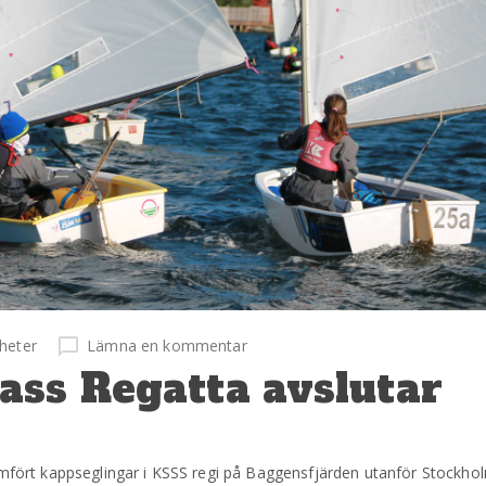
heter
Lämna en kommentar
ass Regatta avslutar
nomfört kappseglingar i KSSS regi på Baggensfjärden utanför Stockho