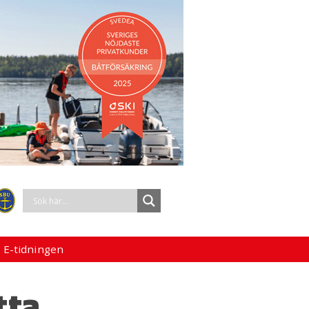
 E-tidningen
tta