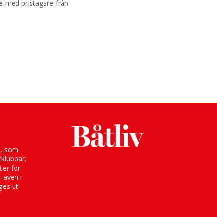
e med pristagare från
g, som
klubbar.
ter för
s även i
ges ut