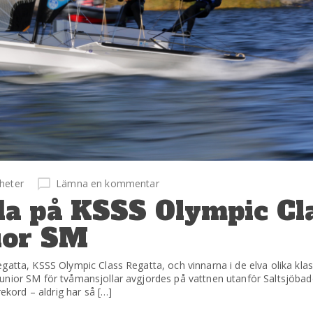
heter
Lämna en kommentar
a på KSSS Olympic Cl
ior SM
gatta, KSSS Olympic Class Regatta, och vinnarna i de elva olika klas
unior SM för tvåmansjollar avgjordes på vattnen utanför Saltsjöbade
rekord – aldrig har så […]