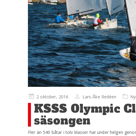
Publicerad
2 oktober, 2016
Lars-Åke Redéen
Ny
på
KSSS Olympic Cl
säsongen
Fler än 540 båtar i tolv klasser har under helgen ge