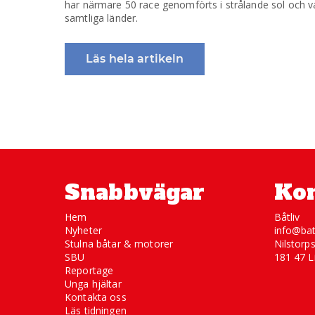
har närmare 50 race genomförts i strålande sol och 
samtliga länder.
Läs hela artikeln
Snabbvägar
Kon
Hem
Båtliv
Nyheter
info@bat
Stulna båtar & motorer
Nilstorp
SBU
181 47 L
Reportage
Unga hjältar
Kontakta oss
Läs tidningen