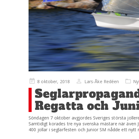
Publicerad
8 oktober, 2018
Lars-Åke Redéen
Ny
på
Seglarpropagand
Regatta och Jun
Söndagen 7 oktober avgjordes Sveriges största jollere
Samtidigt korades tre nya svenska mästare när även J
400 jollar i seglarfesten och Junior SM nådde ett nytt 