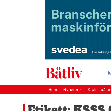
Hem
Nyheter
Stulna båta
Etikett:
KSSS 