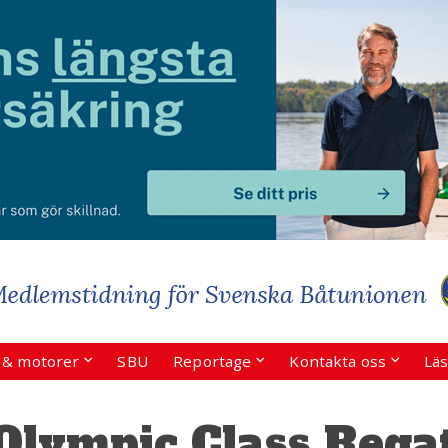
r & motorer
SBU
Reportage
Kontakta oss
Läs
Olympic Class Rega