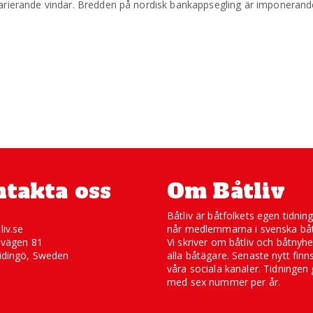
varierande vindar. Bredden på nordisk bankappsegling är imponerand
takta oss
Om Båtliv
Båtliv är båtfolkets egen tidnin
liv.se
når medlemmarna i svenska båt
svägen 81
Vi skriver om båtliv och båtnyhe
idingö, Sweden
alla båtägare. Senaste nytt finn
våra sociala kanaler. Tidningen 
med sex nummer per år.