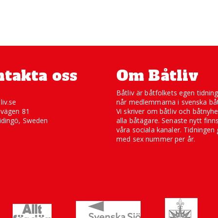
takta oss
Om Båtliv
Båtliv är båtfolkets egen tidnin
liv.se
når medlemmarna i svenska båt
svägen 81
Vi skriver om båtliv och båtnyhe
idingö, Sweden
alla båtägare. Senaste nytt finn
våra sociala kanaler. Tidningen 
med sex nummer per år.