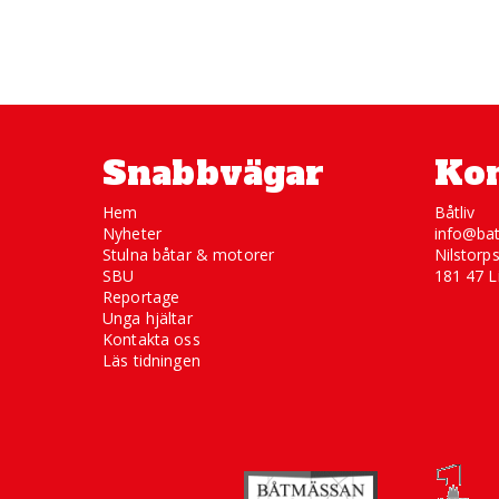
Snabbvägar
Kon
Hem
Båtliv
Nyheter
info@bat
Stulna båtar & motorer
Nilstorp
SBU
181 47 L
Reportage
Unga hjältar
Kontakta oss
Läs tidningen