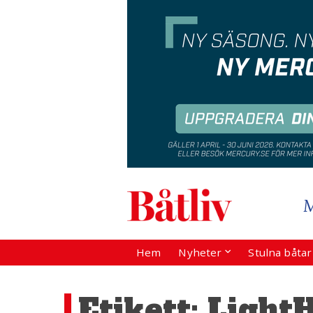
Hem
Nyheter
Stulna båta
Etikett:
Light