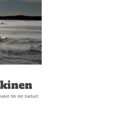
skinen
aket blir det bärbart