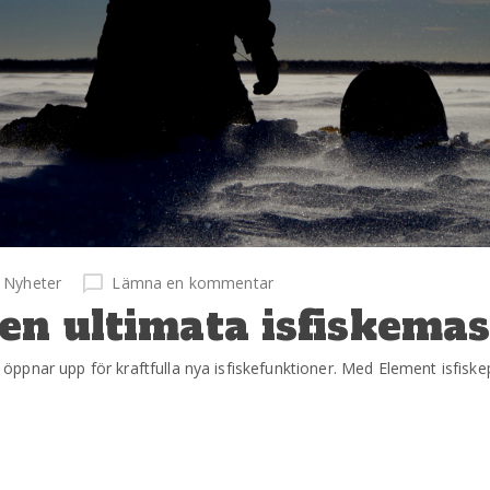
Nyheter
Lämna en kommentar
en ultimata isfiskema
pnar upp för kraftfulla nya isfiskefunktioner. Med Element isfiskep