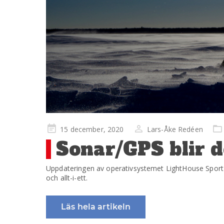
Publicerad
15 december, 2020
Lars-Åke Redéen
på
Sonar/GPS blir d
Uppdateringen av operativsystemet LightHouse Sport öp
och allt-i-ett.
Läs hela artikeln