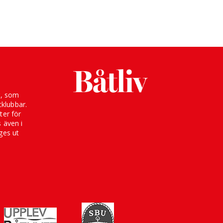
g, som
klubbar.
ter för
s även i
ges ut