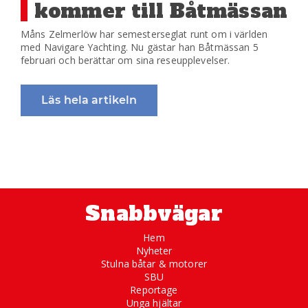
kommer till Båtmässan
Måns Zelmerlöw har semesterseglat runt om i världen
med Navigare Yachting. Nu gästar han Båtmässan 5
februari och berättar om sina reseupplevelser.
Läs hela artikeln
Snabbvägar
Hem
Nyheter
Stulna båtar & motorer
SBU
Reportage
Unga hjältar