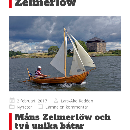
Zelmerlöw
Publicerad
2 februari, 2017
Lars-Åke Redéen
på
Nyheter
Lämna en kommentar
Måns Zelmerlöw och
två unika båtar