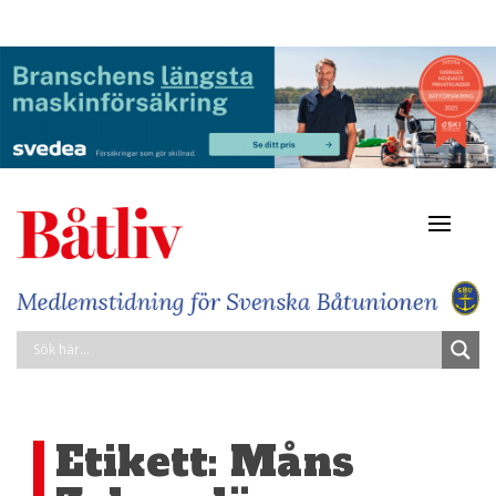
Navigat
av/på
Etikett:
Måns