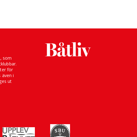
g, som
klubbar.
ter för
s även i
ges ut