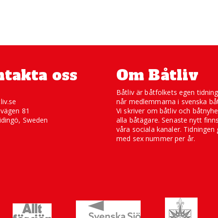
takta oss
Om Båtliv
Båtliv är båtfolkets egen tidnin
liv.se
når medlemmarna i svenska båt
svägen 81
Vi skriver om båtliv och båtnyhe
idingö, Sweden
alla båtägare. Senaste nytt finn
våra sociala kanaler. Tidningen 
med sex nummer per år.