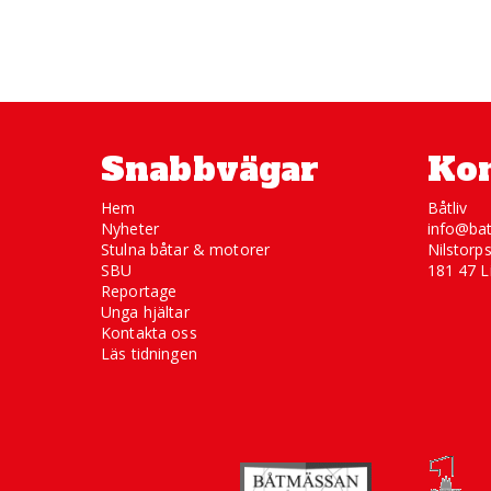
Snabbvägar
Kon
Hem
Båtliv
Nyheter
info@bat
Stulna båtar & motorer
Nilstorp
SBU
181 47 L
Reportage
Unga hjältar
Kontakta oss
Läs tidningen