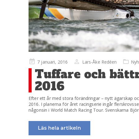
Publicerad
7 januari, 2016
Lars-Åke Redéen
Nyh
på
Tuffare och bät
2016
Efter ett år med stora förändringar – nytt ägarskap
2016. I planerna för året racingserie ingår flerskrovss
någonsin i World Match Racing Tour. Svenskarna Bjö
Läs hela artikeln