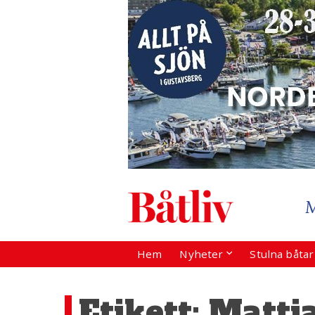
Hem
Nyheter
Stulna båta
Etikett:
Matti