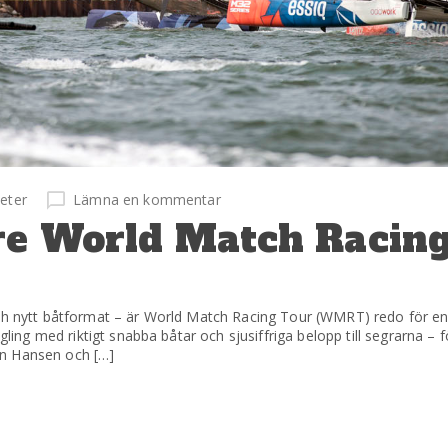
eter
Lämna en kommentar
tre World Match Racin
 och nytt båtformat – är World Match Racing Tour (WMRT) redo för 
egling med riktigt snabba båtar och sjusiffriga belopp till segrarna – 
rn Hansen och […]