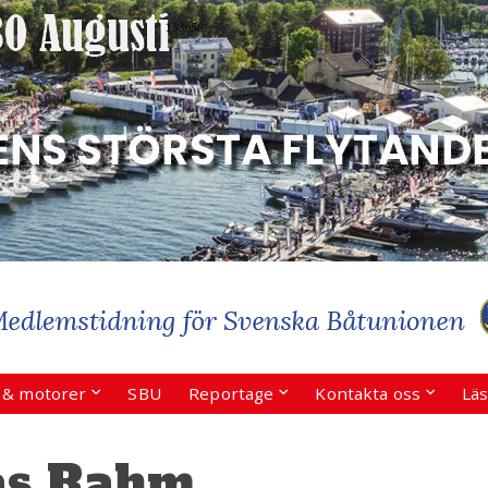
r & motorer
SBU
Reportage
Kontakta oss
Läs
as Rahm