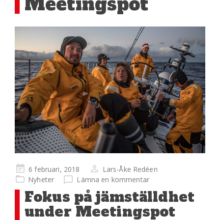
Meetingspot
Publicerad
6 februari, 2018
Lars-Åke Redéen
på
Nyheter
Lämna en kommentar
Fokus på jämställdhet
under Meetingspot