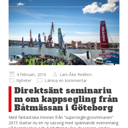
Publicerad
4 februari, 2016
Lars-Åke Redéen
på
Nyheter
Lämna en kommentar
Direktsänt seminariu
m om kappsegling från
Båtmässan i Göteborg
Med fantastiska minnen från ”superseglingssommaren”
2015 startar nu en ny säsong med spännande evenemang