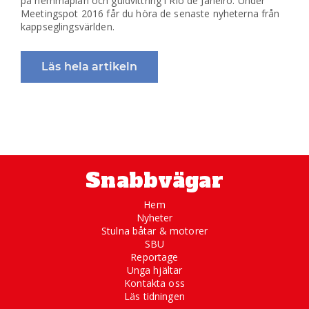
på hemmaplan och guldvittring i Rio de Janeiro. Under
Meetingspot 2016 får du höra de senaste nyheterna från
kappseglingsvärlden.
Läs hela artikeln
Snabbvägar
Hem
Nyheter
Stulna båtar & motorer
SBU
Reportage
Unga hjältar
Kontakta oss
Läs tidningen