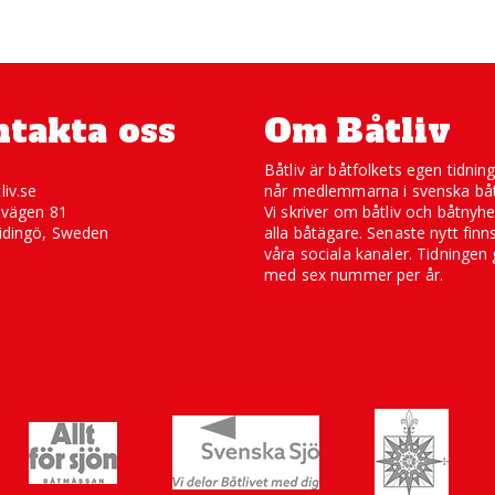
takta oss
Om Båtliv
Båtliv är båtfolkets egen tidnin
liv.se
når medlemmarna i svenska båt
svägen 81
Vi skriver om båtliv och båtnyhe
idingö, Sweden
alla båtägare. Senaste nytt finn
våra sociala kanaler. Tidningen 
med sex nummer per år.