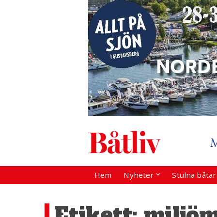
Hem
Nyheter
Stulna båta
Etikett:
miljö