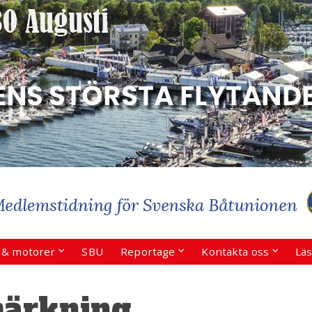
r & motorer
SBU
Reportage
Kontakta oss
Läs
märkning