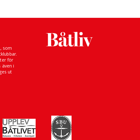
g, som
klubbar.
ter för
s även i
ges ut