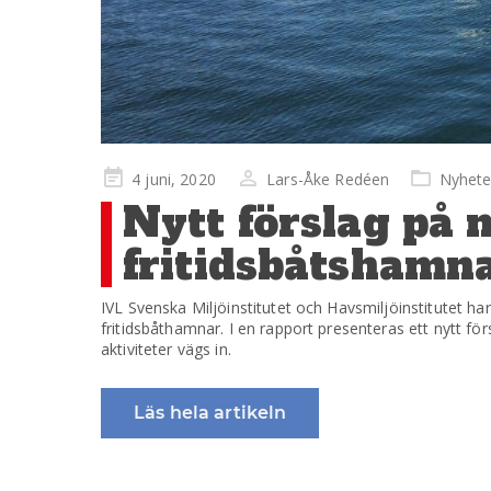
Publicerad
4 juni, 2020
Lars-Åke Redéen
Nyhete
på
Nytt förslag på 
fritidsbåtshamn
IVL Svenska Miljöinstitutet och Havsmiljöinstitutet h
fritidsbåthamnar. I en rapport presenteras ett nytt fö
aktiviteter vägs in.
Läs hela artikeln