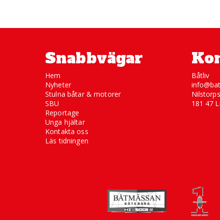
Snabbvägar
Kon
Hem
Båtliv
Nyheter
info@bat
Stulna båtar & motorer
Nilstorp
SBU
181 47 L
Reportage
Unga hjältar
Kontakta oss
Läs tidningen