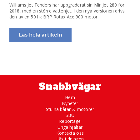
Williams Jet Tenders har uppgraderat sin MiniJet 280 for
2018, med en större vattenjet. I den nya versionen drivs
den av en 50 hk BRP Rotax Ace 900 motor.
Läs hela artikeln
Snabbvägar
Hem
Nyheter
Stulna båtar & motorer
SBU
Reportage
Unga hjältar
Kontakta oss
Läs tidningen