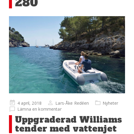
280
Publicerad
4 april, 2018
Lars-Åke Redéen
Nyheter
på
Lämna en kommentar
Uppgraderad Williams
tender med vattenjet