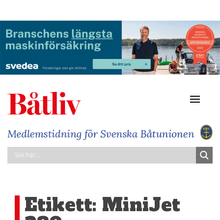
Navigat
av/på
Etikett:
MiniJet