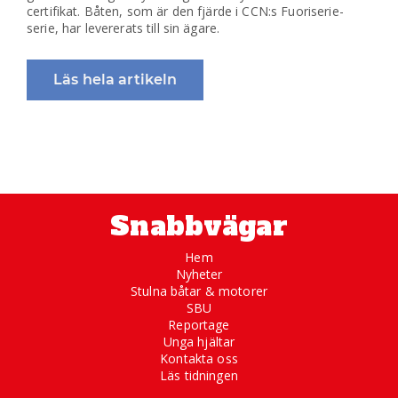
certifikat. Båten, som är den fjärde i CCN:s Fuoriserie-
serie, har levererats till sin ägare.
Läs hela artikeln
Snabbvägar
Hem
Nyheter
Stulna båtar & motorer
SBU
Reportage
Unga hjältar
Kontakta oss
Läs tidningen