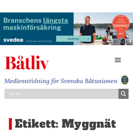
Navigat
av/på
Etikett:
Myggnät