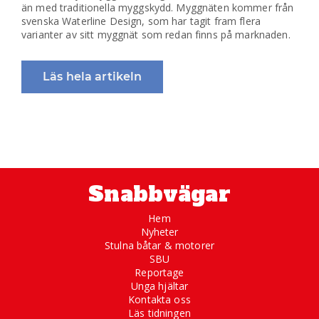
än med traditionella myggskydd. Myggnäten kommer från
svenska Waterline Design, som har tagit fram flera
varianter av sitt myggnät som redan finns på marknaden.
Läs hela artikeln
Snabbvägar
Hem
Nyheter
Stulna båtar & motorer
SBU
Reportage
Unga hjältar
Kontakta oss
Läs tidningen