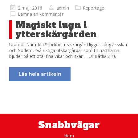
Publicerad
2 maj, 2016
admin
Reportage
på
Lämna en kommentar
Magiskt lugn i
ytterskärgården
Utanför Nämdö i Stockholms skärgård ligger Långviksskär
och Söderö, två riktiga utskärgårdar som till natthamn
bjuder på ett otal fina vikar och skär. – Ur Båtliv 3-16
Läs hela artikeln
Snabbvägar
Hem