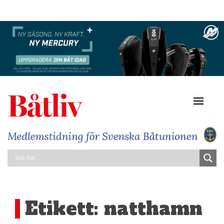
Navigat
av/på
Etikett:
natthamn