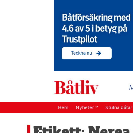
Hem
Nyheter
Stulna båta
Etikett:
Nerea