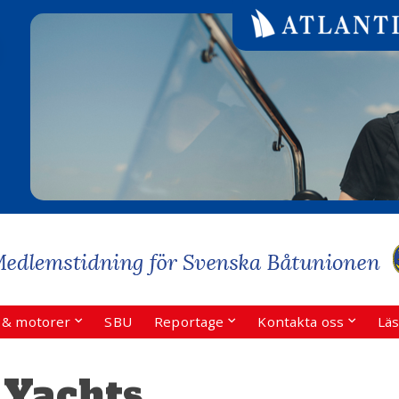
r & motorer
SBU
Reportage
Kontakta oss
Läs
 Yachts