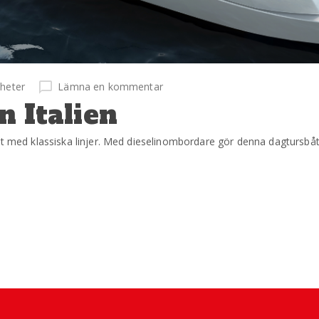
heter
Lämna en kommentar
n Italien
båt med klassiska linjer. Med dieselinombordare gör denna dagtursb