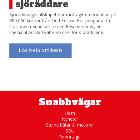
sjöräddare
Sjöräddningssällskapet har mottagit en donation på
300.000 kronor från Odd Fellow. För pengarna får
stationen i Sundsvall nu en Rescuerunner, en
specialutvecklad vattenskoter för sjöräddning.
Läs hela artikeln
Snabbvägar
Hem
Nyheter
Stulna båtar & motorer
SBU
Reportage