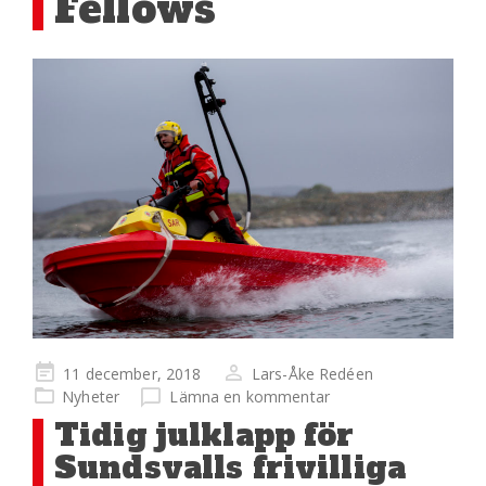
Fellows
Publicerad
11 december, 2018
Lars-Åke Redéen
på
Nyheter
Lämna en kommentar
​Tidig julklapp för
Sundsvalls frivilliga