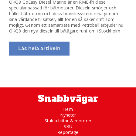
OKQ8 GoEasy Diesel Marine är en RME-fri diesel
specialanpassad för båtmotorer. Dieseln smörjer och
håller båtmotorn och dess bränslesystem rena genom
sina vårdande tillsatser, allt för en så säker drift som
möjligt. Genom ett samarbete med Petrobell erbjuder nu
OKQ8 den nya dieseln till båtägare runt om i Stockholm.
Läs hela artikeln
Snabbvägar
Hem
Nyheter
Stulna båtar & motorer
SBU
Reportage