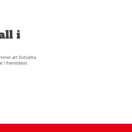
ll i
mmer att fortsätta.
r i framtidens