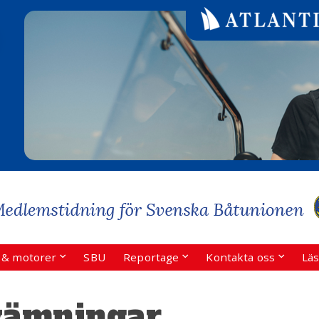
r & motorer
SBU
Reportage
Kontakta oss
Läs
vämningar