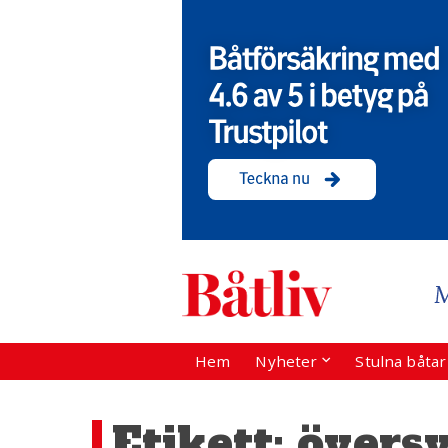
Hem
Nyheter
Stulna båta
Etikett:
övers