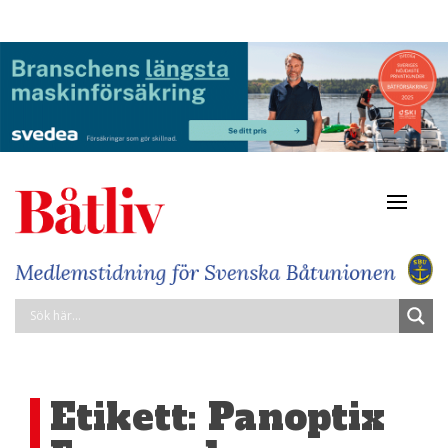
Navigat
av/på
Etikett:
Panoptix