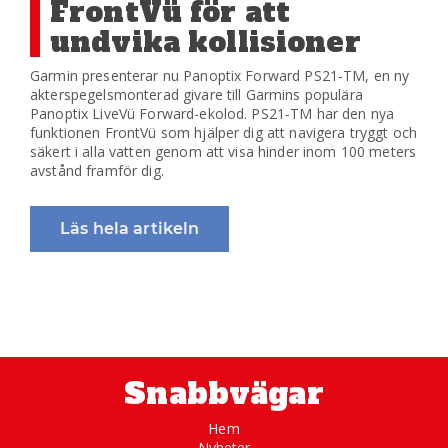
FrontVü för att
undvika kollisioner
Garmin presenterar nu Panoptix Forward PS21-TM, en ny
akterspegelsmonterad givare till Garmins populära
Panoptix LiveVü Forward-ekolod. PS21-TM har den nya
funktionen FrontVü som hjälper dig att navigera tryggt och
säkert i alla vatten genom att visa hinder inom 100 meters
avstånd framför dig.
Läs hela artikeln
Snabbvägar
Hem
Nyheter