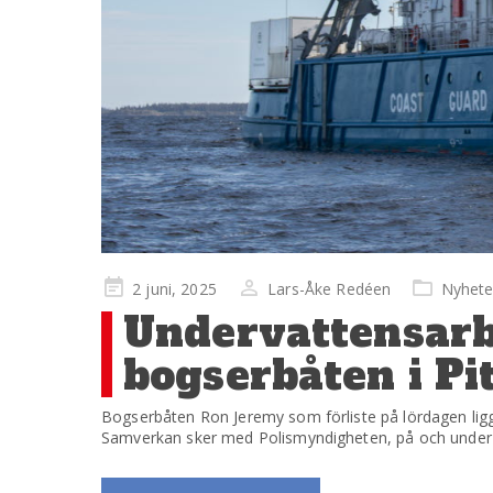
Publicerad
2 juni, 2025
Lars-Åke Redéen
Nyhete
på
Undervattensarbe
bogserbåten i Pi
Bogserbåten Ron Jeremy som förliste på lördagen ligg
Samverkan sker med Polismyndigheten, på och under 