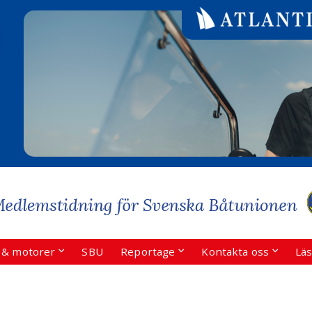
r & motorer
SBU
Reportage
Kontakta oss
Läs