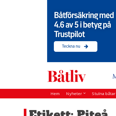
Hem
Nyheter
Stulna båta
Etikett:
Piteå