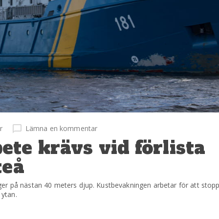
r
Lämna en kommentar
te krävs vid förlista
teå
er på nästan 40 meters djup. Kustbevakningen arbetar för att stoppa
ytan.