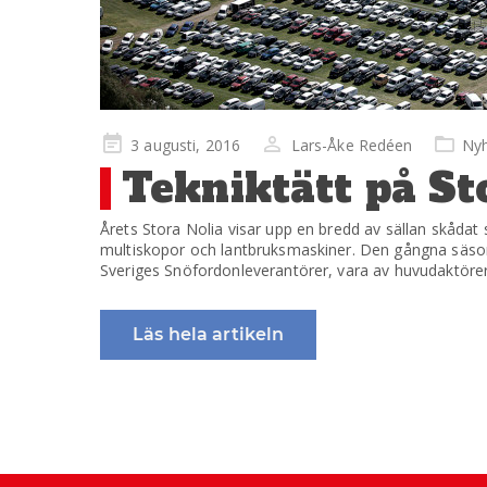
Publicerad
3 augusti, 2016
Lars-Åke Redéen
Nyh
på
Tekniktätt på Sto
Årets Stora Nolia visar upp en bredd av sällan skådat sl
multiskopor och lantbruksmaskiner. Den gångna säsong
Sveriges Snöfordonleverantörer, vara av huvudaktörerna
Läs hela artikeln