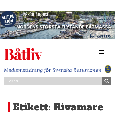
Navigat
av/på
Etikett:
Rivamare