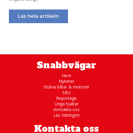
Läs hela artikeln
Snabbvägar
Hem
Nyheter
Stulna båtar & motorer
SBU
Reportage
Unga hjältar
Kontakta oss
Läs tidningen
Kontakta oss