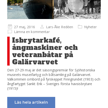
Publicerad
27 maj, 2016
Lars-Åke Redéen
Nyheter
på
Lämna en kommentar
​Isbrytarkafé,
ångmaskiner och
veteranbåtar på
Galärvarvet
Den 27-29 maj är det säsongspremiär för Sjöhistoriska
museets museifartyg och båtsamling på Galärvarvet.
Välkommen ombord på fyrskeppet Finngrundet (1903) och
ångfartyget Sankt Erik – Sveriges första havsisbrytare
(1915)!
Läs hela artikeln