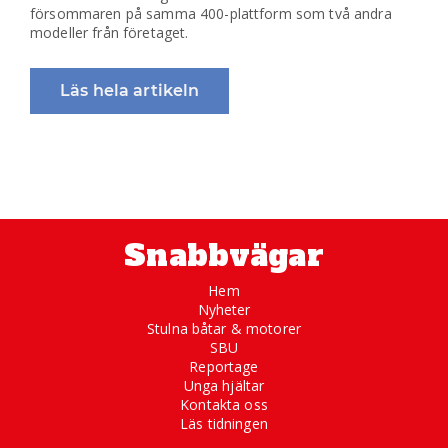
försommaren på samma 400-plattform som två andra
modeller från företaget.
Läs hela artikeln
Snabbvägar
Hem
Nyheter
Stulna båtar & motorer
SBU
Reportage
Unga hjältar
Kontakta oss
Läs tidningen