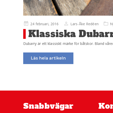
Publicerad
24 februari, 2016
Lars-Åke Redéen
N
på
Klassiska Dubarr
Dubarry är ett klassiskt märke för båtskor. Bland våre
Läs hela artikeln
Snabbvägar
Kon