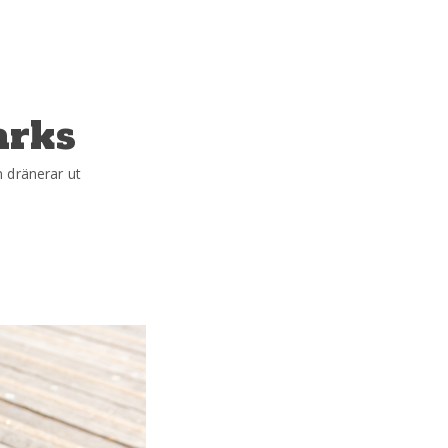
arks
 dränerar ut