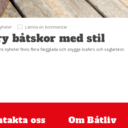
yheter
Lämna en kommentar
y båtskor med stil
ns nyheter finns flera färgglada och snygga loafers och seglarskor.
takta oss
Om Båtliv