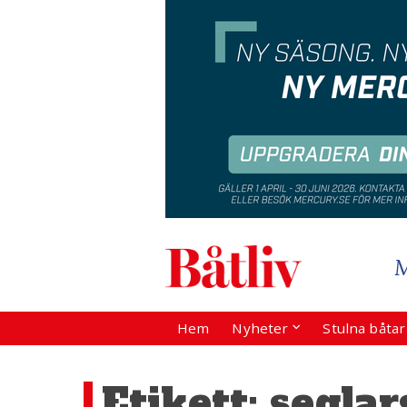
Hem
Nyheter
Stulna båta
Etikett:
seglar