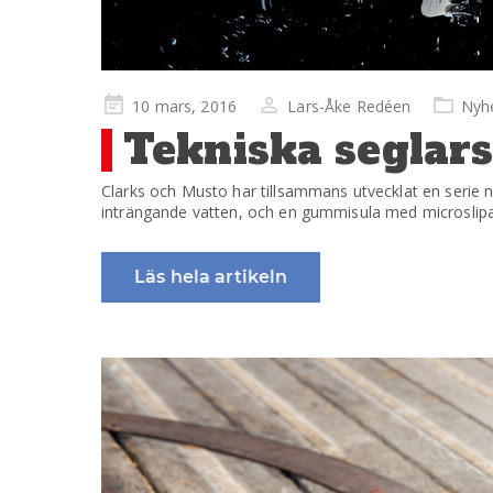
Publicerad
10 mars, 2016
Lars-Åke Redéen
Nyh
på
Tekniska seglars
Clarks och Musto har tillsammans utvecklat en serie
inträngande vatten, och en gummisula med microslipa
Läs hela artikeln