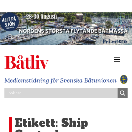
Navigat
av/på
Etikett:
Ship