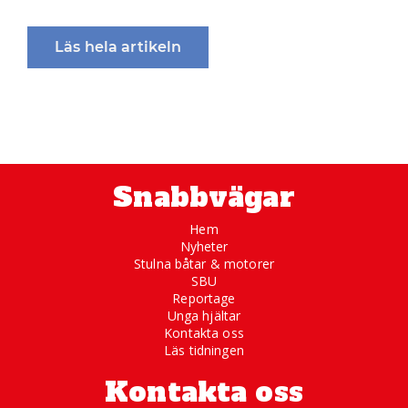
Läs hela artikeln
Snabbvägar
Hem
Nyheter
Stulna båtar & motorer
SBU
Reportage
Unga hjältar
Kontakta oss
Läs tidningen
Kontakta oss