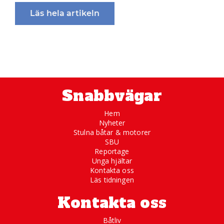
Läs hela artikeln
Snabbvägar
Hem
Nyheter
Stulna båtar & motorer
SBU
Reportage
Unga hjältar
Kontakta oss
Läs tidningen
Kontakta oss
Båtliv