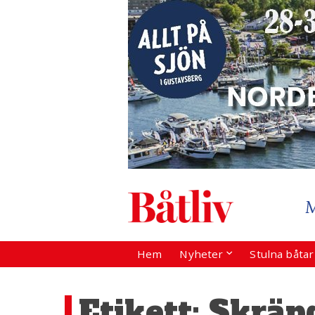
Hem
Nyheter
Stulna båta
Etikett:
Skräp