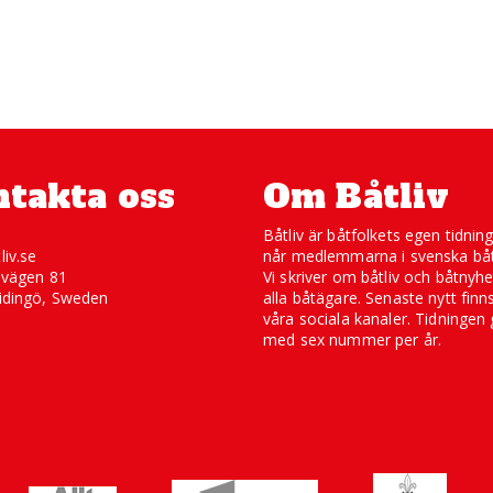
takta oss
Om Båtliv
Båtliv är båtfolkets egen tidnin
liv.se
når medlemmarna i svenska båt
svägen 81
Vi skriver om båtliv och båtnyhe
idingö, Sweden
alla båtägare. Senaste nytt finn
våra sociala kanaler. Tidningen 
med sex nummer per år.