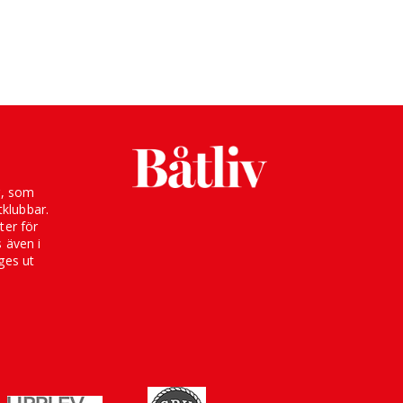
g, som
klubbar.
ter för
s även i
ges ut