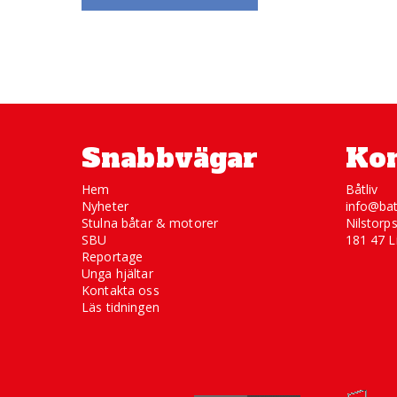
Snabbvägar
Kon
Hem
Båtliv
Nyheter
info@bat
Stulna båtar & motorer
Nilstorp
SBU
181 47 L
Reportage
Unga hjältar
Kontakta oss
Läs tidningen