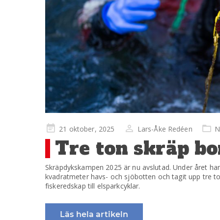
Publicerad
21 oktober, 2025
Lars-Åke Redéen
N
på
Tre ton skräp bo
Skräpdykskampen 2025 är nu avslutad. Under året har 
kvadratmeter havs- och sjöbotten och tagit upp tre to
fiskeredskap till elsparkcyklar.
Läs hela artikeln