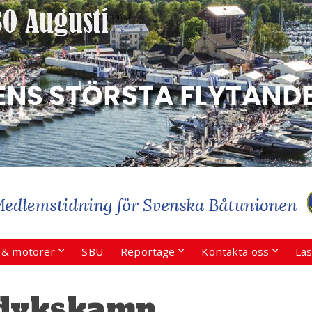
r & motorer
SBU
Reportage
Kontakta oss
Läs
dykskamp