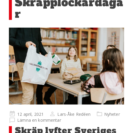
Skräpplockardaga
r
Publicerad
12 april, 2021
Lars-Åke Redéen
Nyheter
på
Lämna en kommentar
Skräp lyfter Sveriges