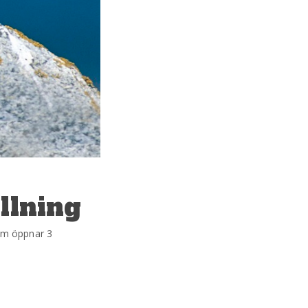
llning
som öppnar 3