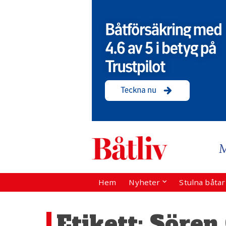
Hem
Nyheter
Stulna båta
Etikett:
Sören 