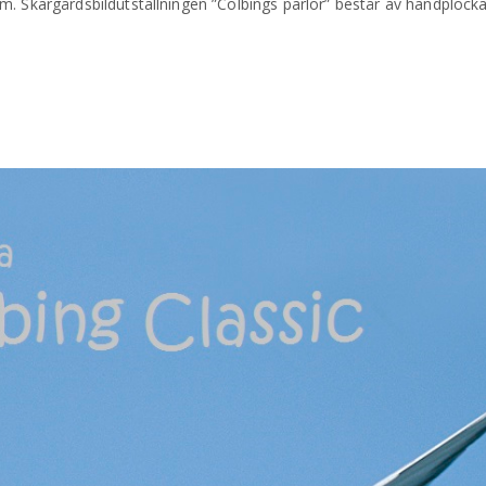
olm. Skärgårdsbildutställningen ”Colbings pärlor” består av handplock