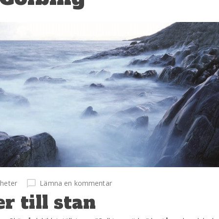
heter
Lämna en kommentar
 till stan