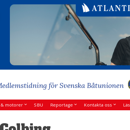
r & motorer
SBU
Reportage
Kontakta oss
Läs
Colbing