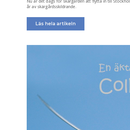
Nu är det dags för skärgården att flytta in till Stockh
år av skärgårdsskildrande.
Läs hela artikeln