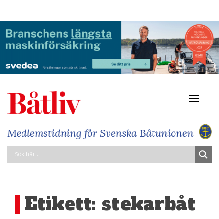
Navigat
av/på
Etikett:
stekarbåt