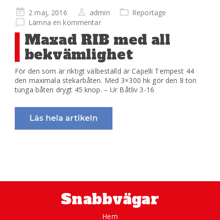
Publicerad
2 maj, 2016
admin
Reportage
på
Lämna en kommentar
Maxad RIB med all
bekvämlighet
För den som är riktigt välbeställd är Capelli Tempest 44
den maximala stekarbåten. Med 3×300 hk gör den 8 ton
tunga båten drygt 45 knop. – Ur Båtliv 3-16
Läs hela artikeln
Snabbvägar
Hem