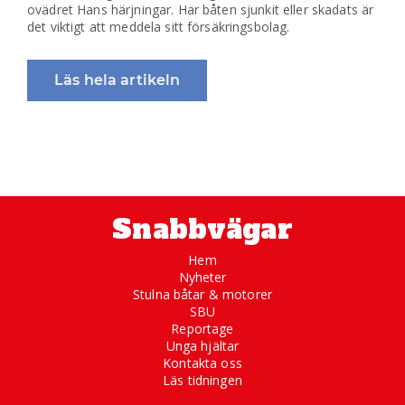
ovädret Hans härjningar. Har båten sjunkit eller skadats är
det viktigt att meddela sitt försäkringsbolag.
Läs hela artikeln
Snabbvägar
Hem
Nyheter
Stulna båtar & motorer
SBU
Reportage
Unga hjältar
Kontakta oss
Läs tidningen