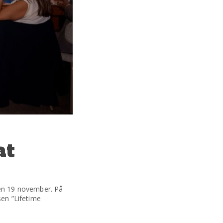
at
en 19 november. På
en ”Lifetime