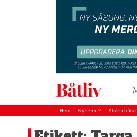
Hem
Nyheter
Stulna båta
Etikett:
Targa