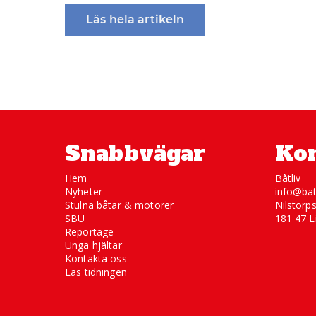
Läs hela artikeln
Snabbvägar
Kon
Hem
Båtliv
Nyheter
info@bat
Stulna båtar & motorer
Nilstorp
SBU
181 47 L
Reportage
Unga hjältar
Kontakta oss
Läs tidningen