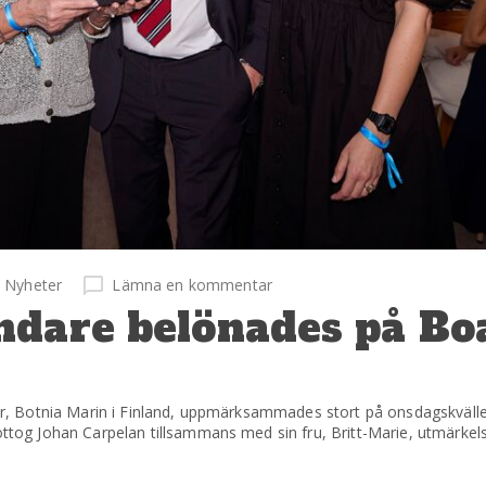
Nyheter
Lämna en kommentar
ndare belönades på Bo
, Botnia Marin i Finland, uppmärksammades stort på onsdagskväll
g Johan Carpelan tillsammans med sin fru, Britt-Marie, utmärkels