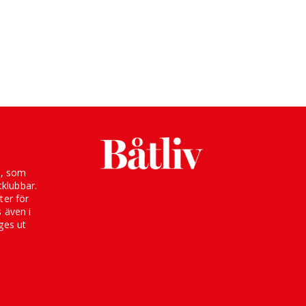
g, som
klubbar.
ter för
s även i
ges ut