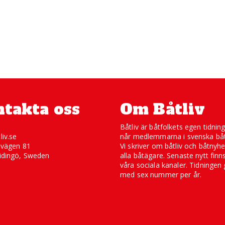
takta oss
Om Båtliv
Båtliv är båtfolkets egen tidnin
liv.se
når medlemmarna i svenska båt
svägen 81
Vi skriver om båtliv och båtnyhe
idingö, Sweden
alla båtägare. Senaste nytt finn
våra sociala kanaler. Tidningen 
med sex nummer per år.