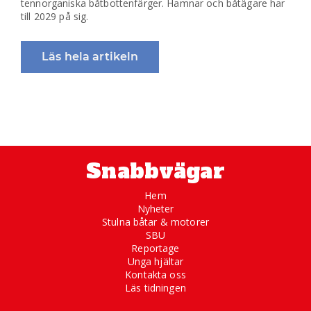
tennorganiska båtbottenfärger. Hamnar och båtägare har
till 2029 på sig.
Läs hela artikeln
Snabbvägar
Hem
Nyheter
Stulna båtar & motorer
SBU
Reportage
Unga hjältar
Kontakta oss
Läs tidningen