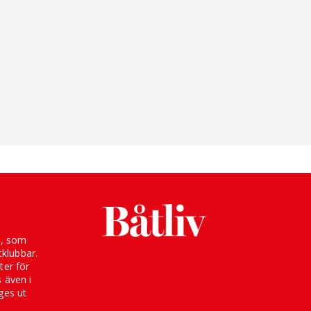
g, som
klubbar.
ter för
s även i
ges ut