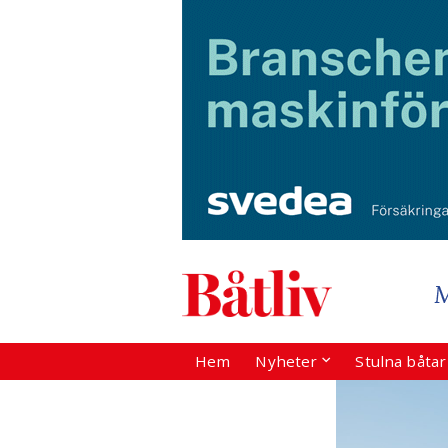
Hem
Nyheter
Stulna båta