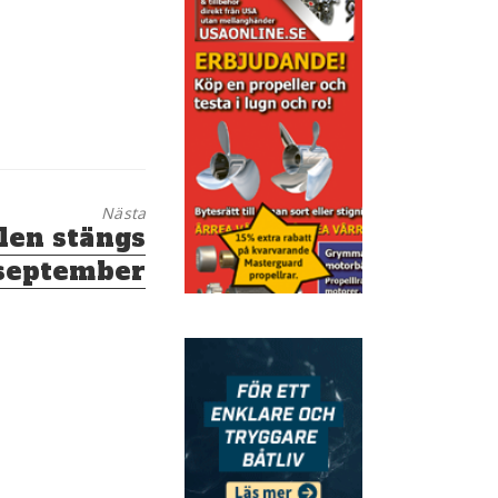
Nästa
len stängs
9 september