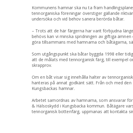
Kommunens hamnar ska nu ta fram handlingsplaner f
tennorganiska föreningar överstiger gällande riktvä
undersöka och vid behov sanera berörda båtar.
– Trots att de här färgerna har varit förbjudna län
behövs kan vi minska spridningen av giftiga ämnen
göra tillsammans med hamnarna och båtägarna, sä
Som utgångspunkt ska båtar byggda 1998 eller tidi
att de målats med tennorganisk färg, till exempel
skrapprov.
Om en båt visar sig innehålla halter av tennorganis
hanteras på annat godkänt sätt. Från och med den 1
Kungsbackas hamnar.
Arbetet samordnas av hamnarna, som ansvarar för a
& Hälsoskydd i Kungsbacka kommun. Båtägare vars b
tennorganisk bottenfärg, uppmanas att kontakta s