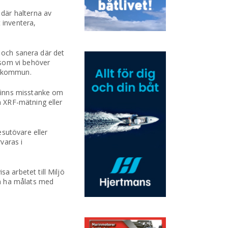
där halterna av
 inventera,
a och sanera där det
 som vi behöver
a kommun.
finns misstanke om
 XRF-mätning eller
sutövare eller
varas i
 arbetet till Miljö
an ha målats med