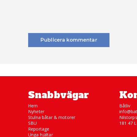
Snabbvägar
Kon
Hem
Båtliv
Nyheter
info@bat
Stulna båtar & motorer
Nilstorp
SBU
181 47 L
Reportage
Unga hjältar