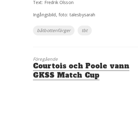
Text: Fredrik Olsson
Ingångsbild, foto: talesbysarah
Etiketter
båtbottenfärger
tbt
Föregående
Föregående
Courtois och Poole vann
inlägg:
GKSS Match Cup