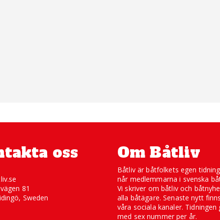
takta oss
Om Båtliv
Båtliv är båtfolkets egen tidnin
liv.se
når medlemmarna i svenska båt
svägen 81
Vi skriver om båtliv och båtnyhe
idingö, Sweden
alla båtägare. Senaste nytt finn
våra sociala kanaler. Tidningen 
med sex nummer per år.