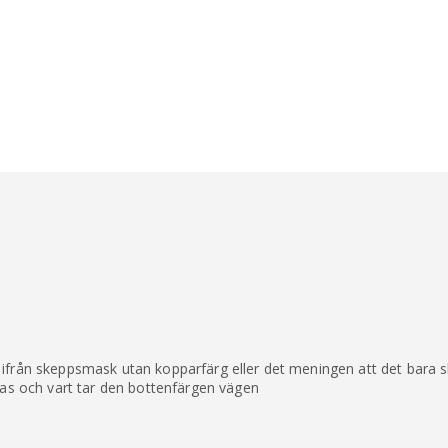
adge!
från skeppsmask utan kopparfärg eller det meningen att det bara skal
Talk
tas och vart tar den bottenfärgen vägen