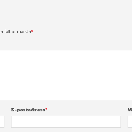
ka fält är märkta
*
E-postadress
*
W