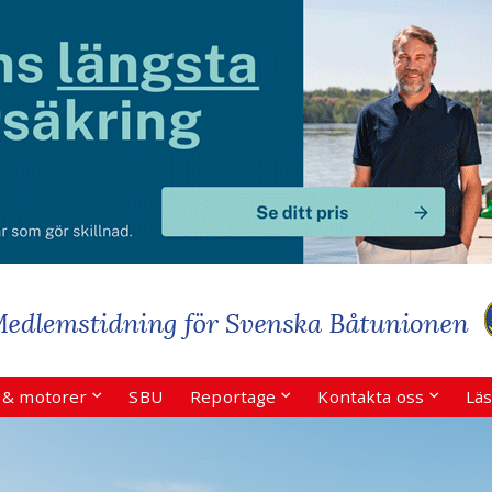
r & motorer
SBU
Reportage
Kontakta oss
Läs