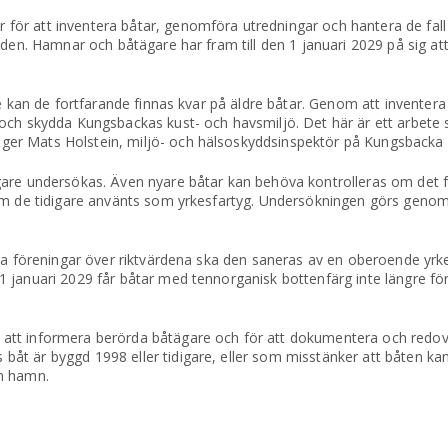
ör att inventera båtar, genomföra utredningar och hantera de fall 
rden. Hamnar och båtägare har fram till den 1 januari 2029 på sig att
ge kan de fortfarande finnas kvar på äldre båtar. Genom att inventer
 och skydda Kungsbackas kust- och havsmiljö. Det här är ett arbete
ger Mats Holstein, miljö- och hälsoskyddsinspektör på Kungsback
gare undersökas. Även nyare båtar kan behöva kontrolleras om det 
 om de tidigare använts som yrkesfartyg. Undersökningen görs genom
ka föreningar över riktvärdena ska den saneras av en oberoende yrke
 januari 2029 får båtar med tennorganisk bottenfärg inte längre för
tt informera berörda båtägare och för att dokumentera och redovisa
åt är byggd 1998 eller tidigare, eller som misstänker att båten k
in hamn.