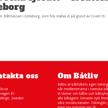
eborg
er Båtmässan i Göteborg, som fick ställas in på grund av Covid-19.
takta oss
Om Båtliv
Båtliv är båtfolkets egen tidnin
liv.se
når medlemmarna i svenska båt
svägen 81
Vi skriver om båtliv och båtnyhe
idingö, Sweden
alla båtägare. Senaste nytt finn
våra sociala kanaler. Tidningen 
med sex nummer per år.