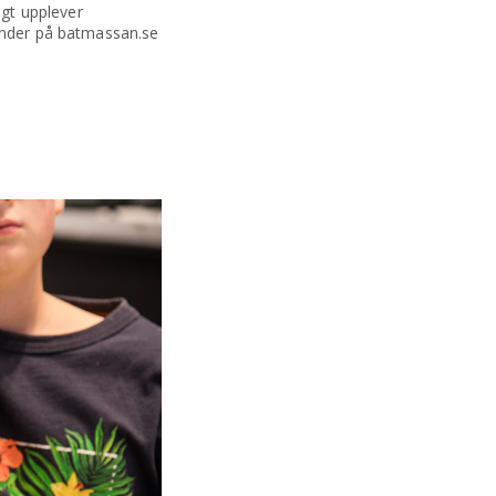
igt upplever
lender på batmassan.se