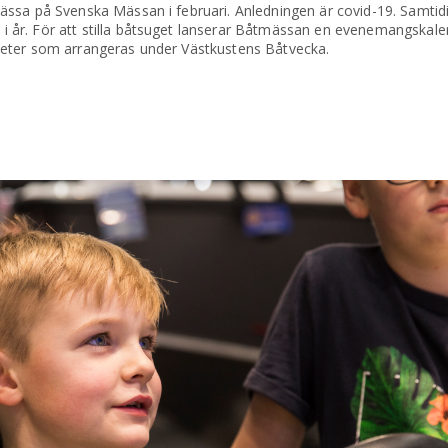
tmässa på Svenska Mässan i februari. Anledningen är covid-19. Samtid
e i år. För att stilla båtsuget lanserar Båtmässan en evenemangska
viteter som arrangeras under Västkustens Båtvecka.