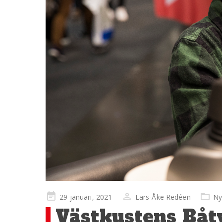
Publicerad
29 januari, 2021
Lars-Åke Redéen
Ny
på
Västkustens Båtv