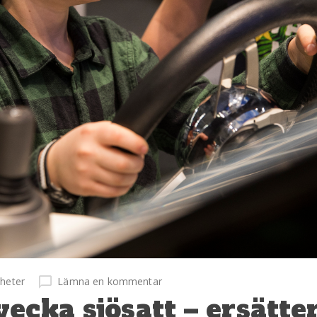
heter
Lämna en kommentar
ecka sjösatt – ersätte