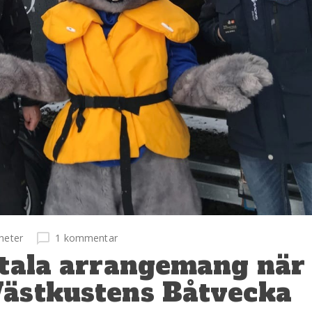
heter
1 kommentar
itala arrangemang när
Västkustens Båtvecka