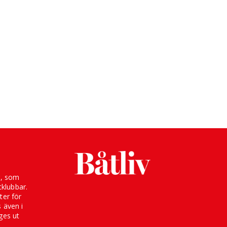
g, som
klubbar.
ter för
s även i
ges ut