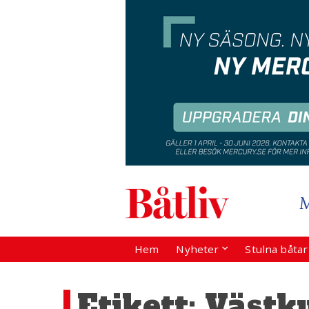
Hem
Nyheter
Stulna båta
Etikett:
Västk