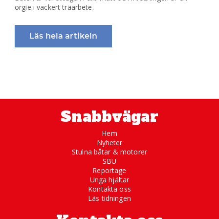
orgie i vackert träarbete.
Läs hela artikeln
Snabbvägar
Hem
Nyheter
Stulna båtar & motorer
SBU
Reportage
Unga hjältar
Kontakta oss
Läs tidningen