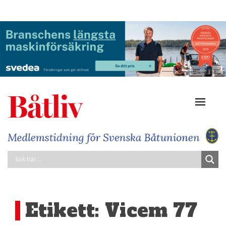
Navigat
av/på
Etikett:
Vicem 77