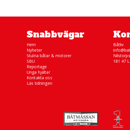
Snabbvägar
Kon
Hem
Båtliv
Nyheter
info@bat
Stulna båtar & motorer
Nilstorp
SBU
181 47 L
Reportage
Unga hjältar
Kontakta oss
Läs tidningen