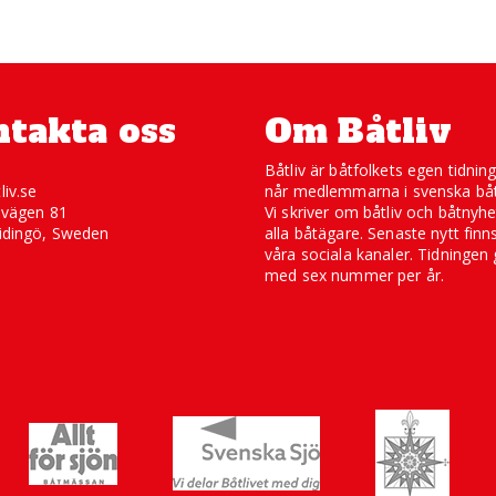
takta oss
Om Båtliv
Båtliv är båtfolkets egen tidnin
liv.se
når medlemmarna i svenska båt
svägen 81
Vi skriver om båtliv och båtnyhe
idingö, Sweden
alla båtägare. Senaste nytt finn
våra sociala kanaler. Tidningen 
med sex nummer per år.