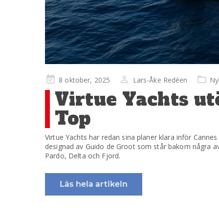
Publicerad
8 oktober, 2025
Lars-Åke Redéen
Ny
på
Virtue Yachts u
Top
Virtue Yachts har redan sina planer klara inför Cannes
designad av Guido de Groot som står bakom några av 
Pardo, Delta och Fjord.
Läs hela artikeln