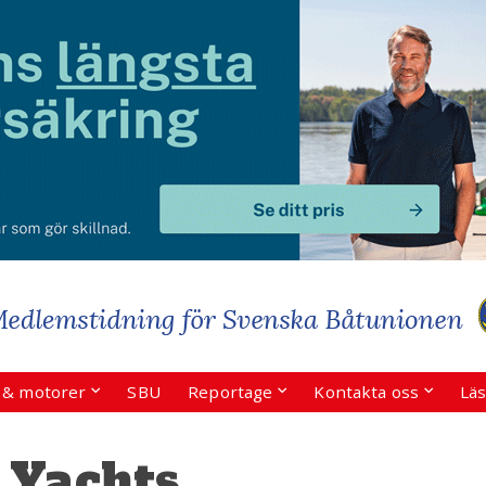
r & motorer
SBU
Reportage
Kontakta oss
Läs
 Yachts