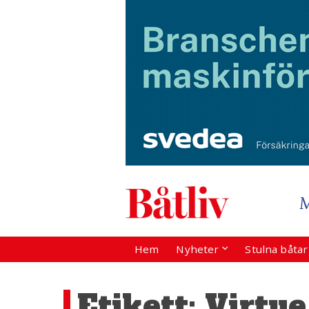
Hem
Nyheter
Stulna båta
Etikett:
Virtue