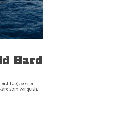
ld Hard
 (Hard Top), som är
rkare som Vanquish,