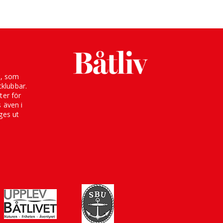
g, som
klubbar.
ter för
s även i
ges ut