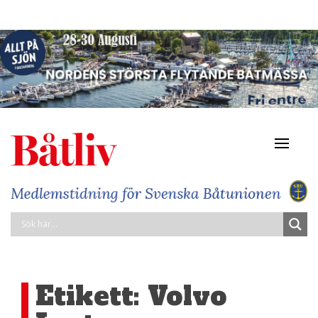
Navigat
av/på
Etikett:
Volvo