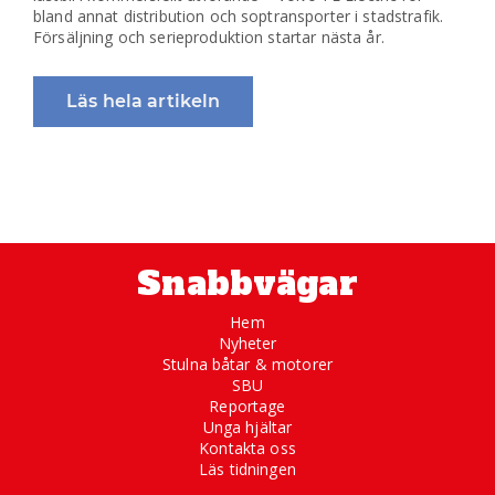
bland annat distribution och soptransporter i stadstrafik.
Försäljning och serieproduktion startar nästa år.
Läs hela artikeln
Snabbvägar
Hem
Nyheter
Stulna båtar & motorer
SBU
Reportage
Unga hjältar
Kontakta oss
Läs tidningen