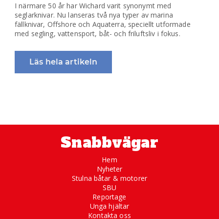
I närmare 50 år har Wichard varit synonymt med
seglarknivar. Nu lanseras två nya typer av marina
fällknivar, Offshore och Aquaterra, speciellt utformade
med segling, vattensport, båt- och friluftsliv i fokus.
Läs hela artikeln
Snabbvägar
Hem
Nyheter
Stulna båtar & motorer
SBU
Reportage
Unga hjältar
Kontakta oss