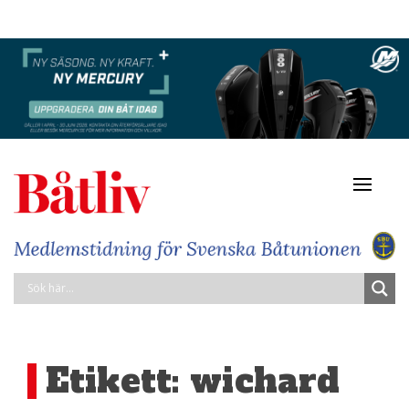
Navigat
av/på
Etikett:
wichard