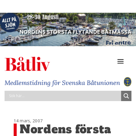
Navigat
av/på
14 mars, 2007
Nordens första