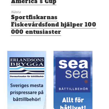
America´s Cup
Nästa
Nästa
Sportfiskarnas
inlägg:
Fiskevårdsfond hjälper 100
000 entusiaster