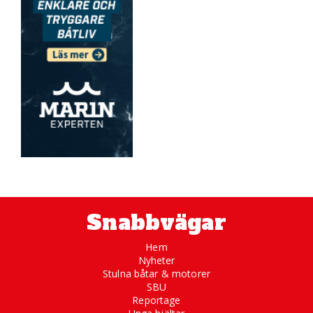
Snabbvägar
Hem
Nyheter
Stulna båtar & motorer
SBU
Reportage