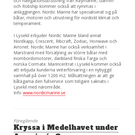
och navigationsutrustning från Raymarine, Garmin
och Robship kommer också att rymmas i
anläggningen. Nordic Marine har specialiserat sig på
båtar, motorer och utrustning för nordiskt klimat och
temperament.
I Lysekil erbjuder Nordic Marine bland annat
Nordkapp, Crescent, Ribcraft, Zodiac, Honwave och
Arronet. Nordic Marine har också verksamhet i
Marstrand med försäljning av större båtar med
inombordsmotorer, däribland finska Targa och
norska Cormate. Marincentrat i Lysekil kommer också
att erbjuda kunderna vinterförvaring i en nybyggd
varmhall på över 1200 m2. Målsättningen är att ge
båtägarna den fullservice som tidigare saknats i
Lysekil med närområde.
Info
www.nordicmarine.se
Föregående
Föregående
Kryssa i Medelhavet under
inlägg: