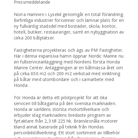
Pressmeddelande
Norra Hamnen i Lysekil genomgår en total förändring.
Befintliga industrier försvinner och lämnar plats för en
ny fullvärdig stadsdel med bostäder, skola, kontor,
hotell, butiker, restauranger, samt en nybyggnation av
cirka 200 båtplatser.
Fastigheterna projekteras och ägs av PM Fastigheter.
Här i denna expansiva hamn öppnar Nordic Marine nu
en fullserviceanläggning med Nordens första Honda
Marine Center. Anläggningen är en båtmässa året om
på cirka 650 m2 och 200 m2 verkstad med inriktning
på båtar med utombordare och i samarbete med
Honda.
För Honda är detta ett pilotprojekt för att öka
servicen till båtägarna på den svenska marknaden.
Honda är världens största motortillverkare och
erbjuder idag marknadens bredaste program av
fyrtaktare från 2,3 till 225 hk. Bränslesnåla motorer
bland annat baserade på teknik från Hondas
personbilstillverkning. Ett stort sortiment av tillbehör