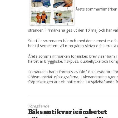
Årets sommarfrimärken fr
stranden. Frimärkena ges ut den 10 maj och har valö
Snart är sommaren här och med den semester och a
hör till semestern vill man gärna skriva och berätta
Årets sommarfrimärken för inrikes brev visar barn i
häftet är bryggfiske, fiskpuss, dubbellycka och kom
Frimärkena har utformats av Olöf Baldursdottir. För
Röhsman/Naturfotograferna, J Alexandra/Ina Agency 
förpackningen är dels häfte med 10 självhäftande fr
Föregående
Föregående
Riksantikvarieämbetet
inlägg: