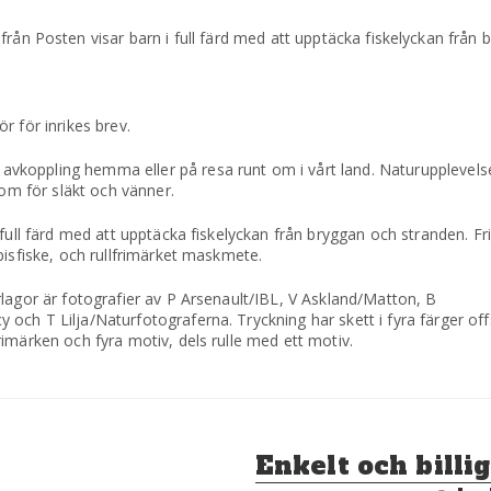
ån Posten visar barn i full färd med att upptäcka fiskelyckan från 
r för inrikes brev.
vkoppling hemma eller på resa runt om i vårt land. Naturupplevel
 om för släkt och vänner.
 full färd med att upptäcka fiskelyckan från bryggan och stranden. F
pisfiske, och rullfrimärket maskmete.
lagor är fotografier av P Arsenault/IBL, V Askland/Matton, B
och T Lilja/Naturfotograferna. Tryckning har skett i fyra färger of
imärken och fyra motiv, dels rulle med ett motiv.
Nästa
Enkelt och billigt
inlägg: