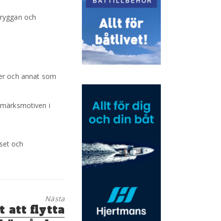
bryggan och
ser och annat som
rimärksmotiven i
fset och
Nästa
 att flytta