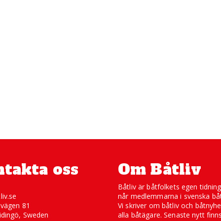
takta oss
Om Båtliv
Båtliv är båtfolkets egen tidnin
liv.se
når medlemmarna i svenska båt
svägen 81
Vi skriver om båtliv och båtnyhe
idingö, Sweden
alla båtägare. Senaste nytt finn