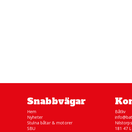
Snabbvägar
Kon
Hem
Båtliv
Nyheter
info@bat
Stulna båtar & motorer
Nilstorp
SBU
181 47 L