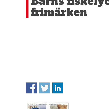
Barns fiskely
frimärken