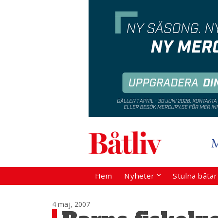
Hem
Nyheter
Stulna båta
4 maj, 2007