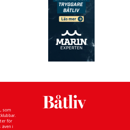
g, som
klubbar.
ter för
s även i