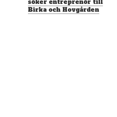
söker entreprenör till
Birka och Hovgården