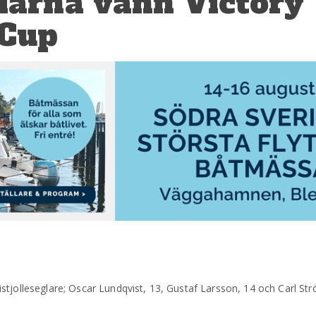
glarna vann Victory
 Cup
tjolleseglare; Oscar Lundqvist, 13, Gustaf Larsson, 14 och Carl Str