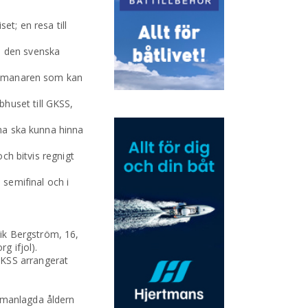
et; en resa till
i den svenska
h utmanaren som kan
huset till GKSS,
rna ska kunna hinna
och bitvis regnigt
 semifinal och i
rik Bergström, 16,
g ifjol).
GKSS arrangerat
ammanlagda åldern