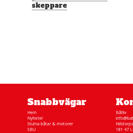
skeppare
Snabbvägar
Kon
Hem
Båtliv
Nyheter
info@bat
Stulna båtar & motorer
Nilstorp
SBU
181 47 L