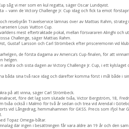
. Cup såg vi mer som en kul regatta, säger Oscar Lundqvist.
 – vann de Victory Challenge Jr. Cup idag och fick ta emot förstapris
e och resebyrån Travelservice lämnas över av Mattias Rahm, strateg 
rserien Louis Vuitton Cup.
om världens mest eftertraktade pokal, mellan försvararen Alinghi oc
Rossa Challenge, säger Mattias Rahm.
st, Gustaf Larsson och Carl Strömbeck efter prisceremonin vid klubb
mmarhelgen, de första dagarna av America’s Cup-finalen, för att vinna
en helgen.
en andra och sista dagen av Victory Challenge Jr. Cup, i ett kylslaget 
inna båda sina två race idag och därefter komma först i mål både i sin
säkra på att vinna, säger Carl Strömbeck.
 finalracet, före det lag som slutade tvåa, Victor Bergström, 18, Fred
tvåa också i Malmö för två år sedan och trea vid Arendal i Götebor
vgjorts vid Långedrag, hemmahamnen för GKSS. Precis som ifjol har 
t.
t med Topaz Omega-båtar.
annalag där ingen i besättningen får vara äldre än 19 år och den s