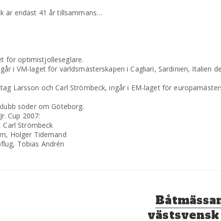
k är endast 41 år tillsammans…
t för optimistjolleseglare.
i VM-laget för världsmästerskapen i Cagliari, Sardinien, Italien den 
tag Larsson och Carl Strömbeck, ingår i EM-laget för europamästers
sklubb söder om Göteborg.
Jr. Cup 2007:
n, Carl Strömbeck
röm, Holger Tidemand
flug, Tobias Andrén
Nästa
Båtmässan
inlägg:
västsvensk