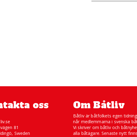
takta oss
Om Båtliv
Båtliv är båtfolkets egen tidnin
liv.se
når medlemmarna i svenska båt
svägen 81
Vi skriver om båtliv och båtnyhe
idingö, Sweden
alla båtägare. Senaste nytt finn