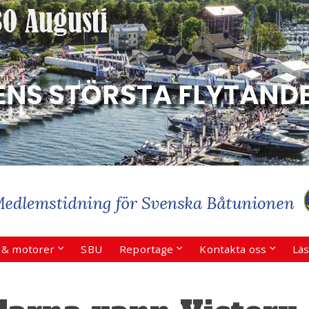
r & motorer
SBU
Reportage
Kontakta oss
Läs