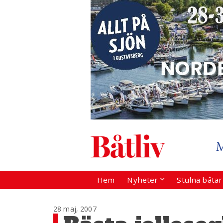
Hem
Nyheter
Stulna båta
28 maj, 2007