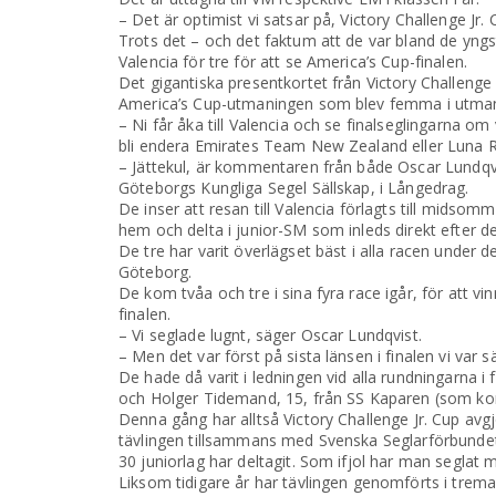
– Det är optimist vi satsar på, Victory Challenge Jr
Trots det – och det faktum att de var bland de yngsta
Valencia för tre för att se America’s Cup-finalen.
Det gigantiska presentkortet från Victory Challeng
America’s Cup-utmaningen som blev femma i utmana
– Ni får åka till Valencia och se finalseglingarna 
bli endera Emirates Team New Zealand eller Luna 
– Jättekul, är kommentaren från både Oscar Lundqvi
Göteborgs Kungliga Segel Sällskap, i Långedrag.
De inser att resan till Valencia förlagts till midso
hem och delta i junior-SM som inleds direkt efter d
De tre har varit överlägset bäst i alla racen under d
Göteborg.
De kom tvåa och tre i sina fyra race igår, för att v
finalen.
– Vi seglade lugnt, säger Oscar Lundqvist.
– Men det var först på sista länsen i finalen vi var 
De hade då varit i ledningen vid alla rundningarna i
och Holger Tidemand, 15, från SS Kaparen (som kom 
Denna gång har alltså Victory Challenge Jr. Cup a
tävlingen tillsammans med Svenska Seglarförbunde
30 juniorlag har deltagit. Som ifjol har man segla
Liksom tidigare år har tävlingen genomförts i trem