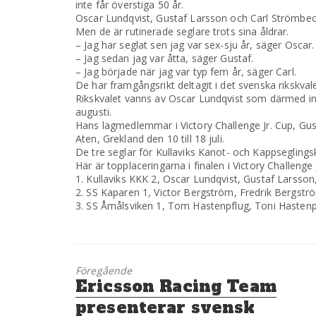
inte får överstiga 50 år.
Oscar Lundqvist, Gustaf Larsson och Carl Strömbec
Men de är rutinerade seglare trots sina åldrar.
– Jag har seglat sen jag var sex-sju år, säger Oscar.
– Jag sedan jag var åtta, säger Gustaf.
– Jag började när jag var typ fem år, säger Carl.
De har framgångsrikt deltagit i det svenska rikskvale
Rikskvalet vanns av Oscar Lundqvist som därmed ingår 
augusti.
Hans lagmedlemmar i Victory Challenge Jr. Cup, Gus
Aten, Grekland den 10 till 18 juli.
De tre seglar för Kullaviks Kanot- och Kappsegling
Här är topplaceringarna i finalen i Victory Challenge 
1. Kullaviks KKK 2, Oscar Lundqvist, Gustaf Larsso
2. SS Kaparen 1, Victor Bergström, Fredrik Bergst
3. SS Åmålsviken 1, Tom Hastenpflug, Toni Hastenp
Föregående
Föregående
Ericsson Racing Team
inlägg:
presenterar svensk