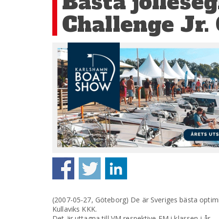
Bästa jollese
Challenge Jr.
(2007-05-27, Göteborg) De är Sveriges bästa optimis
Kullaviks KKK.
Det är uttagna till VM respektive EM i klassen i år.