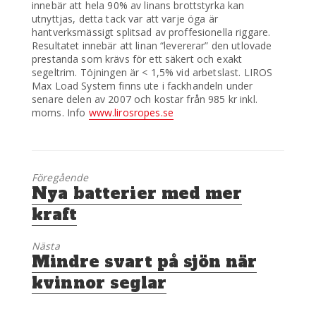
innebär att hela 90% av linans brottstyrka kan
utnyttjas, detta tack var att varje öga är
hantverksmässigt splitsad av proffesionella riggare.
Resultatet innebär att linan “levererar” den utlovade
prestanda som krävs för ett säkert och exakt
segeltrim. Töjningen är < 1,5% vid arbetslast. LIROS
Max Load System finns ute i fackhandeln under
senare delen av 2007 och kostar från 985 kr inkl.
moms. Info
www.lirosropes.se
Föregående
Föregående
Nya batterier med mer
inlägg:
kraft
Nästa
Nästa
Mindre svart på sjön när
inlägg:
kvinnor seglar