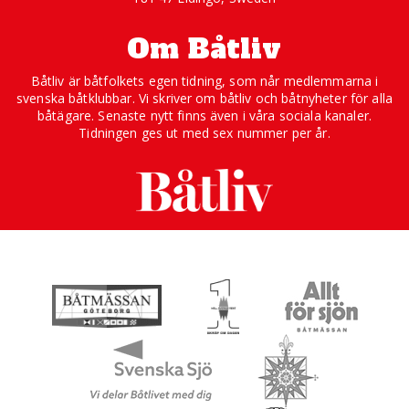
Om Båtliv
Båtliv är båtfolkets egen tidning, som når medlemmarna i
svenska båtklubbar. Vi skriver om båtliv och båtnyheter för alla
båtägare. Senaste nytt finns även i våra sociala kanaler.
Tidningen ges ut med sex nummer per år.