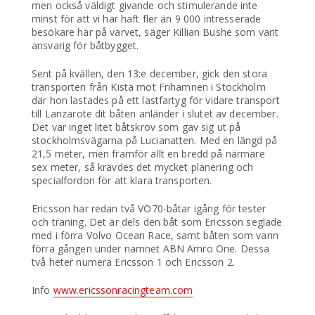
men också väldigt givande och stimulerande inte
minst för att vi har haft fler än 9 000 intresserade
besökare här på varvet, säger Killian Bushe som varit
ansvarig för båtbygget.
Sent på kvällen, den 13:e december, gick den stora
transporten från Kista mot Frihamnen i Stockholm
där hon lastades på ett lastfartyg för vidare transport
till Lanzarote dit båten anländer i slutet av december.
Det var inget litet båtskrov som gav sig ut på
stockholmsvägarna på Lucianatten. Med en längd på
21,5 meter, men framför allt en bredd på närmare
sex meter, så krävdes det mycket planering och
specialfordon för att klara transporten.
Ericsson har redan två VO70-båtar igång för tester
och träning. Det är dels den båt som Ericsson seglade
med i förra Volvo Ocean Race, samt båten som vann
förra gången under namnet ABN Amro One. Dessa
två heter numera Ericsson 1 och Ericsson 2.
Info
www.ericssonracingteam.com