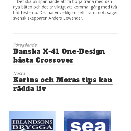
– Det ska bli spännande att få börja träna med den
nya båten och det är viktigt att komma igång med två
båt-testerna. Det har vi verkligen sett fram mot, säger
svensk skepparen Anders Lewander.
Föregående
Föregående
Danska X-41 One-Design
inlägg:
bästa Crossover
Nästa
Nästa
Karins och Moras tips kan
inlägg:
rädda liv