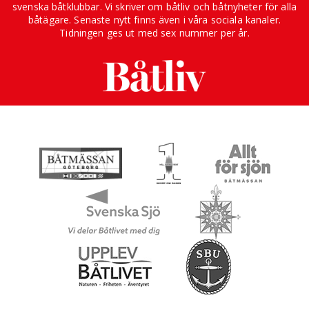
svenska båtklubbar. Vi skriver om båtliv och båtnyheter för alla
båtägare. Senaste nytt finns även i våra sociala kanaler.
Tidningen ges ut med sex nummer per år.