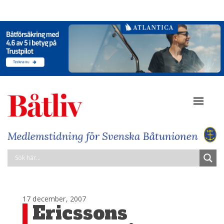
Navigat
av/på
17 december, 2007
Ericssons