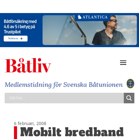
Navigat
av/på
6 februari, 2008
Mobilt bredband