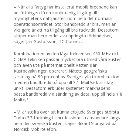
– När alla fartyg har installerat mobilt bredband kan
besättningen få en kontinuerlig tillgång till
myndighetens nättjänster inom hela det normala
operationsområdet. Stor bandbredd är bra, men än
viktigare är att ha tillgång till bra räckvidd. Dessutom
slipper man beroendet av uppringda förbindelser,
säger Jan Gustafsson, TC Connect.
Kombinationen av den låga frekvensen 450 MHz och
CDMA-tekniken passar mycket bra utmed våra kuster
och även ute på internationellt vatten där
Kustbevakningen opererar. Nätets geografiska
täckning på 90 procent av Sveriges yta i kombination
med en bandbredd på upp till 3,1 Mbit/sek är idag
unikt. Dessutom erbjuder systemet marknadens
bästa bandbredd vid sändning av data, upp till hela 1,8
Mbit/s*.
– Vi är stolta över att kunna erbjuda Sveriges största
Turbo 3G-täckning till professionella användare längs
hela den svenska kusten, säger Rikard Slunga vd på
Nordisk Mobiltelefon.