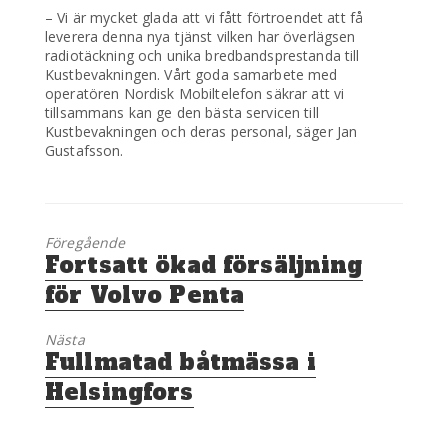
– Vi är mycket glada att vi fått förtroendet att få
leverera denna nya tjänst vilken har överlägsen
radiotäckning och unika bredbandsprestanda till
Kustbevakningen. Vårt goda samarbete med
operatören Nordisk Mobiltelefon säkrar att vi
tillsammans kan ge den bästa servicen till
Kustbevakningen och deras personal, säger Jan
Gustafsson.
Föregående
Föregående
Fortsatt ökad försäljning
inlägg:
för Volvo Penta
Nästa
Nästa
Fullmatad båtmässa i
inlägg:
Helsingfors