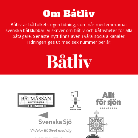
Om Båtliv
Båtliv är båtfolkets egen tidning, som når medlemmarna i
svenska båtklubbar. Vi skriver om båtliv och båtnyheter för alla
båtägare. Senaste nytt finns även i våra sociala kanaler.
Tidningen ges ut med sex nummer per år.