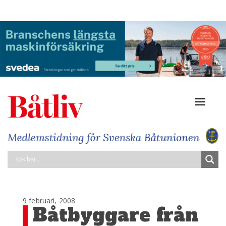
Navigat
av/på
9 februari, 2008
Båtbyggare från