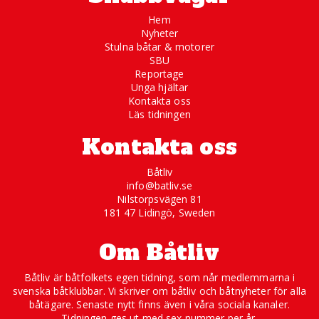
Hem
Nyheter
Stulna båtar & motorer
SBU
Reportage
Unga hjältar
Kontakta oss
Läs tidningen
Kontakta oss
Båtliv
info@batliv.se
Nilstorpsvägen 81
181 47 Lidingö, Sweden
Om Båtliv
Båtliv är båtfolkets egen tidning, som når medlemmarna i
svenska båtklubbar. Vi skriver om båtliv och båtnyheter för alla
båtägare. Senaste nytt finns även i våra sociala kanaler.
Tidningen ges ut med sex nummer per år.