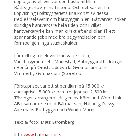
upplaga av elever var den bästa hittills i
Båtbyggartävligens historia. Och det var en fin
uppvisning i båtbyggeriets fina konst av dessa
tredjeårselever inom båtbyggarlinjen. Båtvarven söker
skickliga hantverkare hela tiden och i vilket
hantverkaryrke kan man direkt efter skolan få ett
spännande jobb med bra begynnelselön och
förmodligen inga studieskulder?
I år deltog tre elever från varje skola;
Vadsbogymnasiet i Mariestad, Båtbyggarutbildningen
i Henån på Orust, Uddevalla Gymnasium och
Vimmerby Gymnasium (Storebro).
Förstapriset var ett stipendium på 15 000 kr,
andrapriset 5 000 kr och tredjepriset 2 500 kr.
Tävlingen arrangeras årligen av Kärnsund WoodLink
AB i samarbete med Båtmässan, Hallberg-Rassy,
Apelmans Båtbyggeri och Windö Marin.
Text & foto: Mats Strömberg
Info
www.batmassan.se