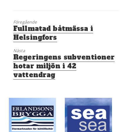
Föregående
Föregående
Fullmatad båtmässa i
inlägg:
Helsingfors
Nästa
Nästa
Regeringens subventioner
inlägg:
hotar miljön i 42
vattendrag