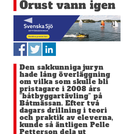
Orust vann igen
Den sakkunniga juryn
hade lång överläggning
om vilka som skulle bli
pristagare i 2008 års
”båtbyggartävling” på
Båtmässan. Efter två
dagars drillning i teori
och praktik av eleverna,
kunde så äntligen Pelle
Petterson dela ut