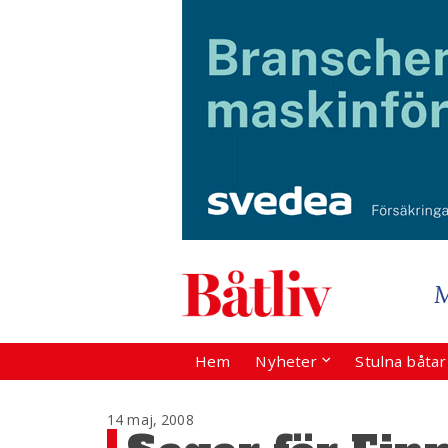
Hem
Nyheter
Stulna båta
14 maj, 2008