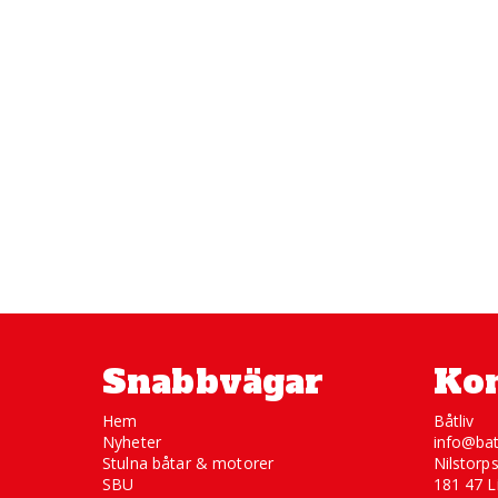
Snabbvägar
Kon
Hem
Båtliv
Nyheter
info@bat
Stulna båtar & motorer
Nilstorp
SBU
181 47 L