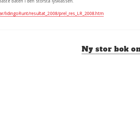
aste båten i den största lysklassen.
ar/lidingoRunt/resultat_2008/prel_res_LR_2008.htm
Nästa
Ny stor bok o
inlägg: