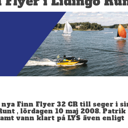
 Flyer i Lidingö Ru
ya Finn Flyer 32 CR till seger i si
Runt , lördagen 10 maj 2008. Patrik
samt vann klart på LYS även enligt