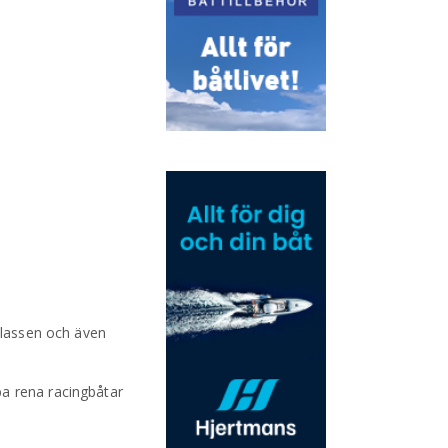
 klassen och även
ba rena racingbåtar