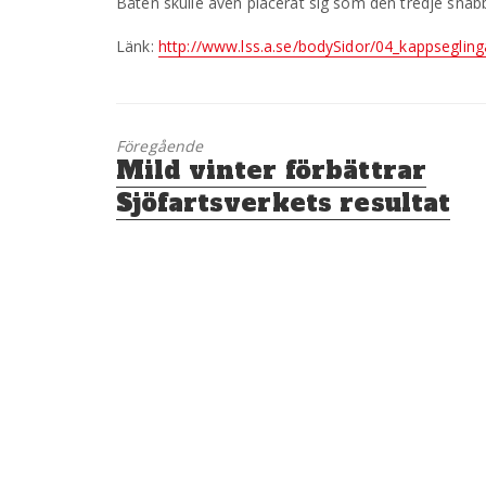
Båten skulle även placerat sig som den tredje snabb
Länk:
http://www.lss.a.se/bodySidor/04_kappsegling
Föregående
Föregående
Mild vinter förbättrar
inlägg:
Sjöfartsverkets resultat