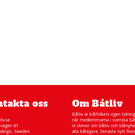
takta oss
Om Båtliv
Båtliv är båtfolkets egen tidnin
liv.se
når medlemmarna i svenska båt
svägen 81
Vi skriver om båtliv och båtnyhe
idingö, Sweden
alla båtägare. Senaste nytt finn