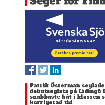
Seger för Finn
Patrik Österman seglade n
debutseglats på Lidingö 
snabbaste båt i klassen 
korrigerad tid.