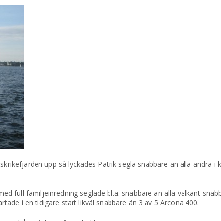
Askrikefjärden upp så lyckades Patrik segla snabbare än alla andra i
 full familjeinredning seglade bl.a. snabbare än alla välkänt snab
ade i en tidigare start likväl snabbare än 3 av 5 Arcona 400.