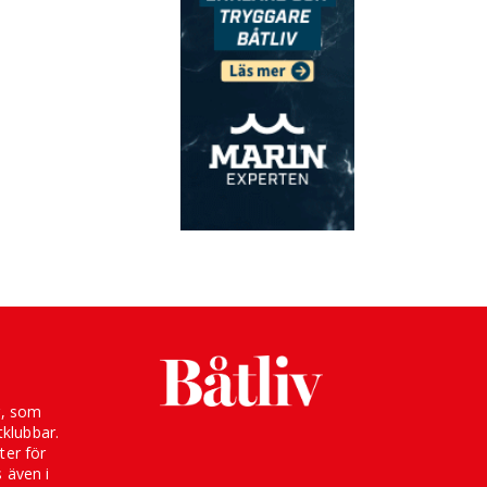
g, som
klubbar.
ter för
s även i