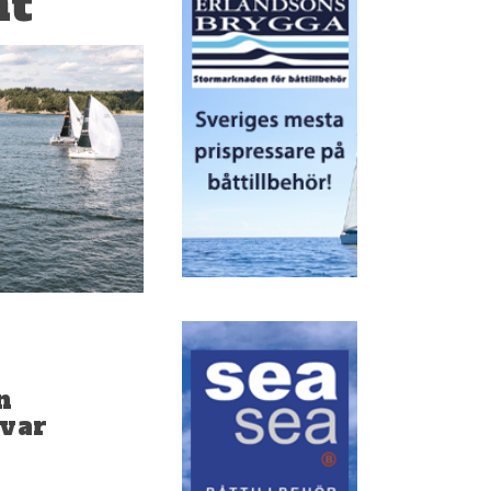
nt
n
 var