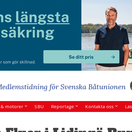
r & motorer
SBU
Reportage
Kontakta oss
Läs