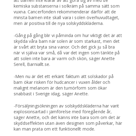
att barnen inte klarar av att göra sig av med de
kemiska substanserna i solkräm på samma sätt som
vuxna. Cancerfonden rekommenderar därför att de
minsta barnen inte skall vara i solen överhuvudtaget,
men är positiva till de nya solskyddskläderna.
-Gång på gång blir vi påminda om hur viktigt det är att
skydda våra barn när solen är som starkast, men det
är svårt att bryta sina vanor. Och det gick ju så bra
när vi själva var små, då var det ingen som tänkte på
att solen inte bara är varm och skön, säger Anette
Serell, Barniallt.se.
-Men nu är det ett erkänt faktum att solskador på
barn ökar risken för hudcancer i vuxen ålder och
malignt melanom är den tumörform som ökar
snabbast i Sverige idag, säger Anette.
-Försäljningsökningen av solskyddskläderna har varit
explosionsartad i jämförelse med föregående år,
säger Anette, och det känns inte bara som om det är
skyddseffekten utan även designen som påverkar, här
kan man prata om ett funktionellt mode.