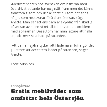
-Medvetenheten hos svensken om riskerna med
överdrivet solande har nog nått fram men det känns
framförallt som om det är först nu som det finns
något som motsvarar föräldrars önskan, säger
Anette. Man ser att ens barn är skyddat från skadlig
påverkan av solen vilket alltid har varit ett problem
med solkrämer. Dessutom har man lättare att hålla
uppsikt över sina barn på stranden.
-Att barnen själva tycker att kläderna är tuffa gör det
ju lättare att acceptera kläder på stranden, säger
Anette.
Foto: Sunblock.
Föregående
Föregående
Gratis mobilväder som
inlägg:
omfattar hela Östersjön