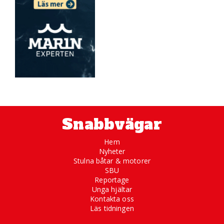
Snabbvägar
Hem
Nyheter
Stulna båtar & motorer
SBU
Reportage
Unga hjältar
Kontakta oss
Läs tidningen