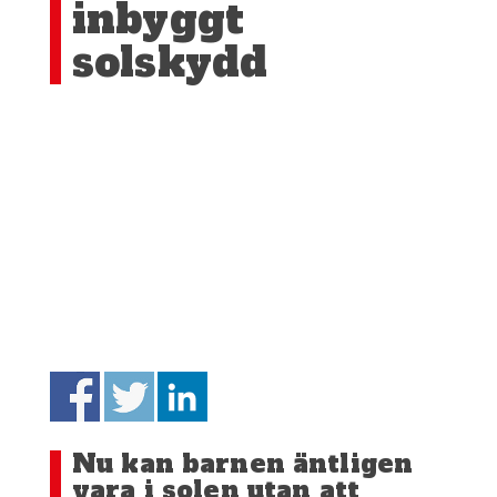
inbyggt
solskydd
Nu kan barnen äntligen
vara i solen utan att